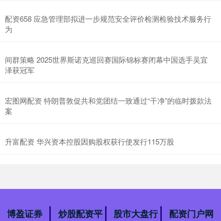
配资658 应急管理部拟进一步规范安全评价检测检验技术服务行
为
间群策略 2025世界斯诺克巡回赛国际锦标赛闭幕中国选手吴宜
泽获冠军
宏图网配资 特朗普敦促共和党团结一致通过“干净”的临时拨款法
案
升富配资 华兴资本控股因购股权获行使发行115万股
博盈证券
炒股配资平
股市大盘行
配资门户网