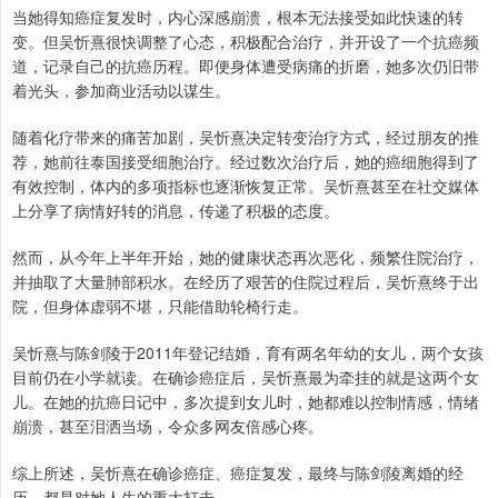
当她得知癌症复发时，内心深感崩溃，根本无法接受如此快速的转
变。但吴忻熹很快调整了心态，积极配合治疗，并开设了一个抗癌频
道，记录自己的抗癌历程。即便身体遭受病痛的折磨，她多次仍旧带
着光头，参加商业活动以谋生。
随着化疗带来的痛苦加剧，吴忻熹决定转变治疗方式，经过朋友的推
荐，她前往泰国接受细胞治疗。经过数次治疗后，她的癌细胞得到了
有效控制，体内的多项指标也逐渐恢复正常。吴忻熹甚至在社交媒体
上分享了病情好转的消息，传递了积极的态度。
然而，从今年上半年开始，她的健康状态再次恶化，频繁住院治疗，
并抽取了大量肺部积水。在经历了艰苦的住院过程后，吴忻熹终于出
院，但身体虚弱不堪，只能借助轮椅行走。
吴忻熹与陈剑陵于2011年登记结婚，育有两名年幼的女儿，两个女孩
目前仍在小学就读。在确诊癌症后，吴忻熹最为牵挂的就是这两个女
儿。在她的抗癌日记中，多次提到女儿时，她都难以控制情感，情绪
崩溃，甚至泪洒当场，令众多网友倍感心疼。
综上所述，吴忻熹在确诊癌症、癌症复发，最终与陈剑陵离婚的经
历，都是对她人生的重大打击。