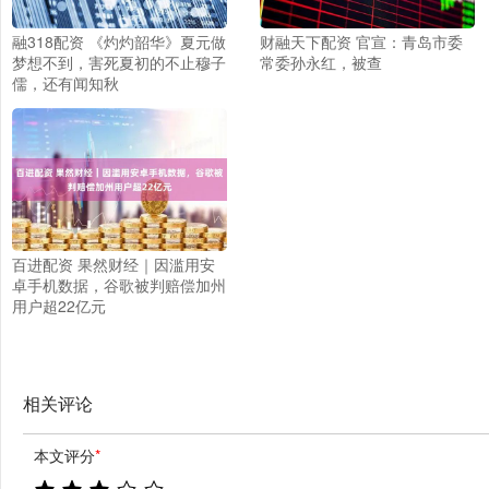
融318配资 《灼灼韶华》夏元做
财融天下配资 官宣：青岛市委
梦想不到，害死夏初的不止穆子
常委孙永红，被查
儒，还有闻知秋
百进配资 果然财经｜因滥用安
卓手机数据，谷歌被判赔偿加州
用户超22亿元
相关评论
本文评分
*