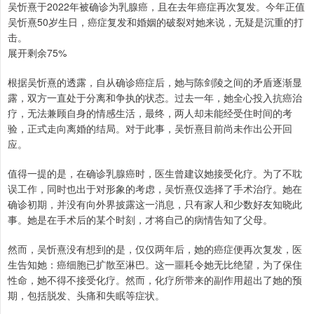
吴忻熹于2022年被确诊为乳腺癌，且在去年癌症再次复发。今年正值
吴忻熹50岁生日，癌症复发和婚姻的破裂对她来说，无疑是沉重的打
击。
展开剩余75%
根据吴忻熹的透露，自从确诊癌症后，她与陈剑陵之间的矛盾逐渐显
露，双方一直处于分离和争执的状态。过去一年，她全心投入抗癌治
疗，无法兼顾自身的情感生活，最终，两人却未能经受住时间的考
验，正式走向离婚的结局。对于此事，吴忻熹目前尚未作出公开回
应。
值得一提的是，在确诊乳腺癌时，医生曾建议她接受化疗。为了不耽
误工作，同时也出于对形象的考虑，吴忻熹仅选择了手术治疗。她在
确诊初期，并没有向外界披露这一消息，只有家人和少数好友知晓此
事。她是在手术后的某个时刻，才将自己的病情告知了父母。
然而，吴忻熹没有想到的是，仅仅两年后，她的癌症便再次复发，医
生告知她：癌细胞已扩散至淋巴。这一噩耗令她无比绝望，为了保住
性命，她不得不接受化疗。然而，化疗所带来的副作用超出了她的预
期，包括脱发、头痛和失眠等症状。