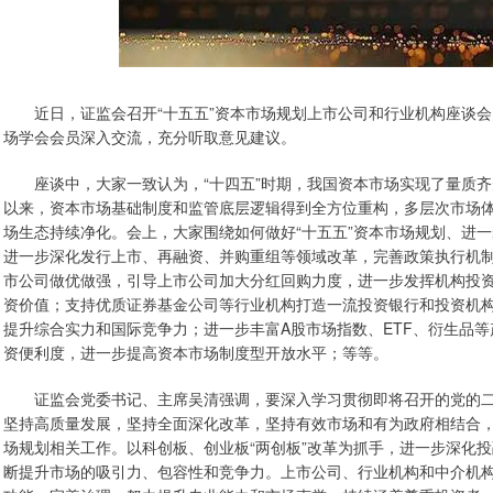
近日，证监会召开“十五五”资本市场规划上市公司和行业机构座谈会
场学会会员深入交流，充分听取意见建议。
座谈中，大家一致认为，“十四五”时期，我国资本市场实现了量质齐升，
以来，资本市场基础制度和监管底层逻辑得到全方位重构，多层次市场
场生态持续净化。会上，大家围绕如何做好“十五五”资本市场规划、进
进一步深化发行上市、再融资、并购重组等领域改革，完善政策执行机
市公司做优做强，引导上市公司加大分红回购力度，进一步发挥机构投
资价值；支持优质证券基金公司等行业机构打造一流投资银行和投资机
提升综合实力和国际竞争力；进一步丰富A股市场指数、ETF、衍生品
资便利度，进一步提高资本市场制度型开放水平；等等。
证监会党委书记、主席吴清强调，要深入学习贯彻即将召开的党的二
坚持高质量发展，坚持全面深化改革，坚持有效市场和有为政府相结合，
场规划相关工作。以科创板、创业板“两创板”改革为抓手，进一步深化
断提升市场的吸引力、包容性和竞争力。上市公司、行业机构和中介机