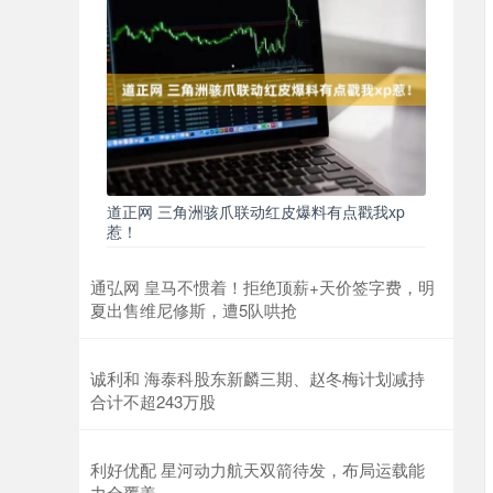
道正网 三角洲骇爪联动红皮爆料有点戳我xp
惹！
通弘网 皇马不惯着！拒绝顶薪+天价签字费，明
夏出售维尼修斯，遭5队哄抢
诚利和 海泰科股东新麟三期、赵冬梅计划减持
合计不超243万股
利好优配 星河动力航天双箭待发，布局运载能
力全覆盖