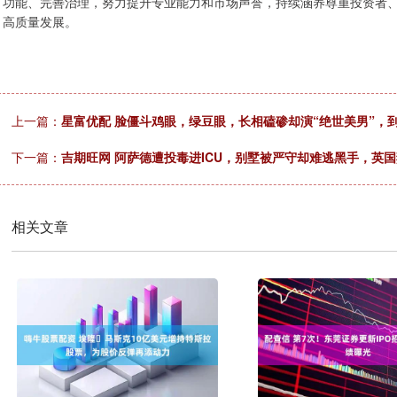
功能、完善治理，努力提升专业能力和市场声誉，持续涵养尊重投资者
高质量发展。
上一篇：
星富优配 脸僵斗鸡眼，绿豆眼，长相磕碜却演“绝世美男”，
下一篇：
吉期旺网 阿萨德遭投毒进ICU，别墅被严守却难逃黑手，英
相关文章