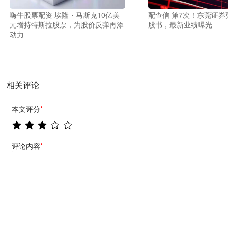
嗨牛股票配资 埃隆・马斯克10亿美
配查信 第7次！东莞证券更
元增持特斯拉股票，为股价反弹再添
股书，最新业绩曝光
动力
相关评论
本文评分
*
评论内容
*