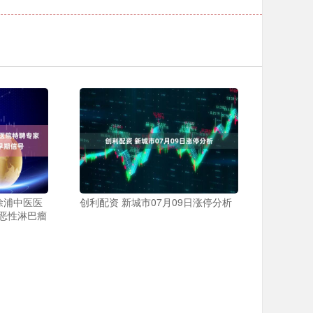
徐浦中医医
创利配资 新城市07月09日涨停分析
恶性淋巴瘤