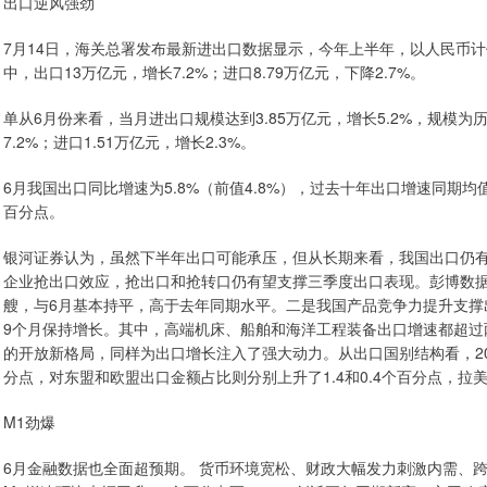
出口逆风强劲
7月14日，海关总署发布最新进出口数据显示，今年上半年，以人民币计价
中，出口13万亿元，增长7.2%；进口8.79万亿元，下降2.7%。
单从6月份来看，当月进出口规模达到3.85万亿元，增长5.2%，规模为
7.2%；进口1.51万亿元，增长2.3%。
6月我国出口同比增速为5.8%（前值4.8%），过去十年出口增速同期均值为3
百分点。
银河证券认为，虽然下半年出口可能承压，但从长期来看，我国出口仍
企业抢出口效应，抢出口和抢转口仍有望支撑三季度出口表现。彭博数据显
艘，与6月基本持平，高于去年同期水平。二是我国产品竞争力提升支撑
9个月保持增长。其中，高端机床、船舶和海洋工程装备出口增速都超过两
的开放新格局，同样为出口增长注入了强大动力。从出口国别结构看，202
分点，对东盟和欧盟出口金额占比则分别上升了1.4和0.4个百分点，拉美
M1劲爆
6月金融数据也全面超预期。 货币环境宽松、财政大幅发力刺激内需、跨