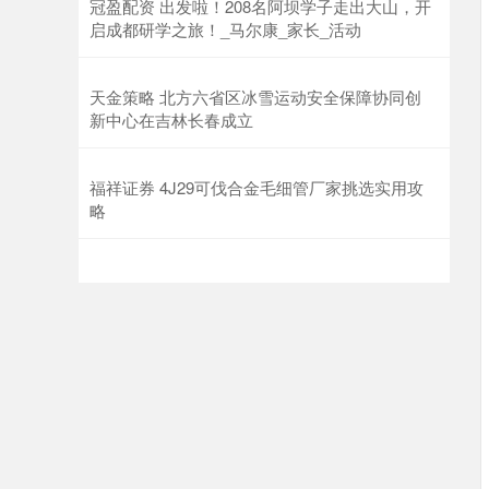
冠盈配资 出发啦！208名阿坝学子走出大山，开
启成都研学之旅！_马尔康_家长_活动
天金策略 北方六省区冰雪运动安全保障协同创
新中心在吉林长春成立
福祥证券 4J29可伐合金毛细管厂家挑选实用攻
略