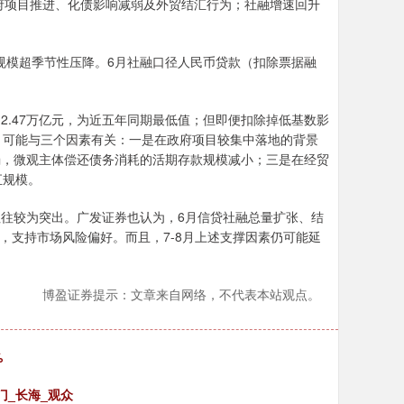
因政府项目推进、化债影响减弱及外贸结汇行为；社融增速回升
据规模超季节性压降。6月社融口径人民币贷款（扣除票据融
2.47万亿元，为近五年同期最低值；但即便扣除掉低基数影
值。可能与三个因素有关：一是在政府项目较集中落地的背景
弱，微观主体偿还债务消耗的活期存款规模减小；三是在经贸
汇规模。
往往较为突出。广发证券也认为，6月信贷社融总量扩张、结
，支持市场风险偏好。而且，7-8月上述支撑因素仍可能延
博盈证券提示：文章来自网络，不代表本站观点。
%
门_长海_观众