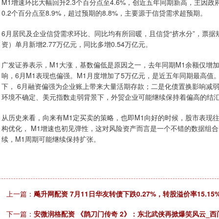
M1增速环比大幅回升2.3个百分点至4.6%，创近五年同期新高，主
0.2个百分点至8.9%，超过预期的8.8%，主要源于信贷需求超预期。
6月居民及企业信贷需求环比、同比均有所回暖，且信贷“挤水分”，票
资）单月新增2.77万亿元，同比多增0.54万亿元。
广发证券表示，M1大涨，基数偏低是原因之一，去年同期M1余额仅增加
响，6月M1表现也偏强。M1月度增加了5万亿元，是近五年同期最高
下， 6月融资偏强为企业账上带来大量活期存款；二是化债置换影响减
环境不确定、美元指数走弱背景下，外贸企业可能继续保持着偏高的结
从历史来看，向来有M1定买卖的策略，也即M1向好的时候，股市表现
构优化， M1增速也初见弹性，这对风险资产而言是一个不错的数据组合
续，M1周期可能继续保持扩张。
上一篇：
飚升网配资 7月11日华友转债下跌0.27%，转股溢价率15.15
下一篇：
安微润格配资 《鹊刀门传奇 2》：东北武侠再掀爆笑风云_西