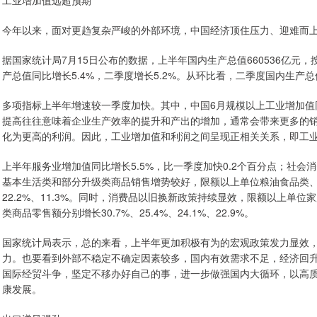
工业增加值远超预期
今年以来，面对更趋复杂严峻的外部环境，中国经济顶住压力、迎难而
据国家统计局7月15日公布的数据，上半年国内生产总值660536亿元
产总值同比增长5.4%，二季度增长5.2%。从环比看，二季度国内生产总值
多项指标上半年增速较一季度加快。其中，中国6月规模以上工业增加值同比
提高往往意味着企业生产效率的提升和产出的增加，通常会带来更多的
化为更高的利润。因此，工业增加值和利润之间呈现正相关关系，即工
上半年服务业增加值同比增长5.5%，比一季度加快0.2个百分点；社会消
基本生活类和部分升级类商品销售增势较好，限额以上单位粮油食品类、
22.2%、11.3%。同时，消费品以旧换新政策持续显效，限额以上单
类商品零售额分别增长30.7%、25.4%、24.1%、22.9%。
国家统计局表示，总的来看，上半年更加积极有为的宏观政策发力显效
力。也要看到外部不稳定不确定因素较多，国内有效需求不足，经济回
国际经贸斗争，坚定不移办好自己的事，进一步做强国内大循环，以高
康发展。