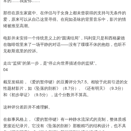
常的……我爱你……”
那些在原生家庭中、在伴侣与子女身上都未曾获得的支持与无条件的
爱，原来可以从自己这里寻得。在宛如圣咏的背景音乐中，影片的情
绪被推至高潮。
电影并未安排一个传统意义上的“圆满结局”，玛利亚只是和西格蒙德
在咖啡馆里来了一场平静的对话——没有了喋喋不休的抱怨，也听不
见歇斯底里的控诉。
走出“监狱”的第一步，是“停止向世界描述你的监狱”。
04
截至发稿前，《爱的暂停键》的豆瓣评分为7.5。相较于此前引进的女
性题材影片，如《坠落的剖析》（8.7分）、《还有明天》（9.3分）
和《初步举证》（9.5分），这个分数并不算高。
这种评分差距并不难理解。
在叙事风格上，《爱的暂停键》有一种静水流深式的克制，整体质感
更接近纪录片。它没有《坠落的剖析》那般精巧的结构设计，也不具