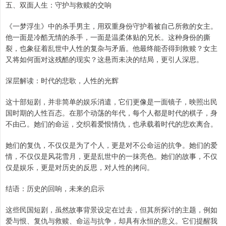
五、双面人生：守护与救赎的交响
《一梦浮生》中的杀手男主，用双重身份守护着被自己所救的女主。
他一面是冷酷无情的杀手，一面是温柔体贴的兄长。这种身份的撕
裂，也象征着乱世中人性的复杂与矛盾。他最终能否得到救赎？女主
又将如何面对这残酷的现实？这悬而未决的结局，更引人深思。
深层解读：时代的悲歌，人性的光辉
这十部短剧，并非简单的娱乐消遣，它们更像是一面镜子，映照出民
国时期的人性百态。在那个动荡的年代，每个人都是时代的棋子，身
不由己。她们的命运，交织着爱恨情仇，也承载着时代的悲欢离合。
她们的复仇，不仅仅是为了个人，更是对不公命运的抗争。她们的爱
情，不仅仅是风花雪月，更是乱世中的一抹亮色。她们的故事，不仅
仅是娱乐，更是对历史的反思，对人性的拷问。
结语：历史的回响，未来的启示
这些民国短剧，虽然故事背景设定在过去，但其所探讨的主题，例如
爱与恨、复仇与救赎、命运与抗争，却具有永恒的意义。它们提醒我