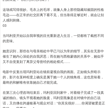
这场戏写得很妙。毛衣上的毛球，就像人身上那些隐藏却顽固的性格
毛边——在正常的社交距离下看不见，但当靠得足够近时，就会让别
人感到刺痛。
03
当玛利亚开始以自我审视的目光重新进入生活，一切都有了截然不同
的意味。
她意识到，那些在与母亲相处中早已习以为常的细节，其实在无形中
催生了她内心深处的自我厌恶；而在她与西格蒙德的关系中，她似乎
又不自觉复刻了离异父母曾经的相处模式……
电影中反复出现玛利亚站在镜前凝视自我的画面。正如镜头所暗示
的，影片在某种程度上确实是属于她一个人的独角戏，这也意味着，
最终的和解唯有依靠她自己才能完成。
在第三次心理咨询结束后，玛利亚回到家中，对着镜子完成了一段真
诚的独白。镜头平视着她的脸庞，玛利亚既像是在对镜中的自己说
话，又仿佛在跨越银幕与观众对话：“你其实很好……你渴望被爱是正