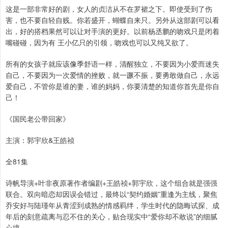
这是一部非常好的剧，女人的贞洁从不在罗裙之下。即使受到了伤
害，也不要自轻自贱。你若盛开，蝴蝶自来只。另外从这部剧可以看
出，好的搭档果然可以让对手演的更好。以前杨丞鹏的吻戏只是闭着
嘴碰碰，因为有 王小亿只的引领，吻戏也可以又纯又欲了。
所有的女孩子就应该像季舒语一样，清醒独立，不要因为小爱而迷失
自己，不要因为一次爱情的挫败，就一蹶不振，要勇敢做自己，永远
爱自己，不管你是谁的妻，谁的妈妈，你要清楚的知道你首先是你自
己！
《国民老公带回家》
主演：郭宇欣&王皓祯
全81集
诗帆导演+叶非夜原著作者编剧+王皓祯+郭宇欣，这个组合就是强强
联合。双向暗恋却因误会错过，最终以“契约婚姻”重逢为主线，聚焦
乔安好与陆瑾年从青涩到成熟的情感羁绊，学生时代的隐晦试探、成
年后的刻意疏离与忍不住的关心，贴合现实中“爱你却不敢说”的细腻
心境。