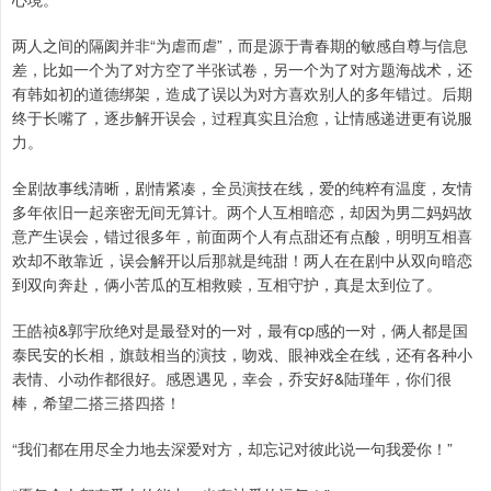
两人之间的隔阂并非“为虐而虐”，而是源于青春期的敏感自尊与信息
差，比如一个为了对方空了半张试卷，另一个为了对方题海战术，还
有韩如初的道德绑架，造成了误以为对方喜欢别人的多年错过。后期
终于长嘴了，逐步解开误会，过程真实且治愈，让情感递进更有说服
力。
全剧故事线清晰，剧情紧凑，全员演技在线，爱的纯粹有温度，友情
多年依旧一起亲密无间无算计。两个人互相暗恋，却因为男二妈妈故
意产生误会，错过很多年，前面两个人有点甜还有点酸，明明互相喜
欢却不敢靠近，误会解开以后那就是纯甜！两人在在剧中从双向暗恋
到双向奔赴，俩小苦瓜的互相救赎，互相守护，真是太到位了。
王皓祯&郭宇欣绝对是最登对的一对，最有cp感的一对，俩人都是国
泰民安的长相，旗鼓相当的演技，吻戏、眼神戏全在线，还有各种小
表情、小动作都很好。感恩遇见，幸会，乔安好&陆瑾年，你们很
棒，希望二搭三搭四搭！
“我们都在用尽全力地去深爱对方，却忘记对彼此说一句我爱你！”