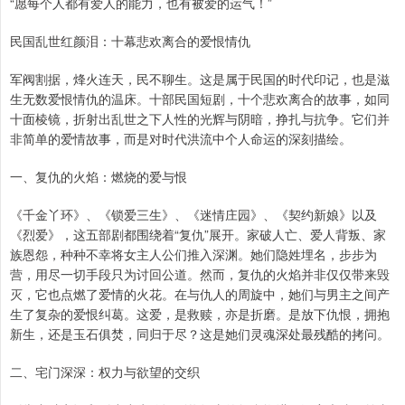
“愿每个人都有爱人的能力，也有被爱的运气！”
民国乱世红颜泪：十幕悲欢离合的爱恨情仇
军阀割据，烽火连天，民不聊生。这是属于民国的时代印记，也是滋
生无数爱恨情仇的温床。十部民国短剧，十个悲欢离合的故事，如同
十面棱镜，折射出乱世之下人性的光辉与阴暗，挣扎与抗争。它们并
非简单的爱情故事，而是对时代洪流中个人命运的深刻描绘。
一、复仇的火焰：燃烧的爱与恨
《千金丫环》、《锁爱三生》、《迷情庄园》、《契约新娘》以及
《烈爱》，这五部剧都围绕着“复仇”展开。家破人亡、爱人背叛、家
族恩怨，种种不幸将女主人公们推入深渊。她们隐姓埋名，步步为
营，用尽一切手段只为讨回公道。然而，复仇的火焰并非仅仅带来毁
灭，它也点燃了爱情的火花。在与仇人的周旋中，她们与男主之间产
生了复杂的爱恨纠葛。这爱，是救赎，亦是折磨。是放下仇恨，拥抱
新生，还是玉石俱焚，同归于尽？这是她们灵魂深处最残酷的拷问。
二、宅门深深：权力与欲望的交织