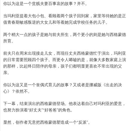
你以为这是一个贫贱夫妻百事哀的故事？并不。
当玛利亚提着大包小包、看顾着两个孩子回到家，家里等待她的是正
值青春期敏感叛逆的大女儿和等着她完成学校任务的儿子。
两个稍大一点的孩子是她与前夫所生，两个更小的则是她与西格蒙德
所育。
前夫只在周末出现接走儿女，而现任丈夫西格蒙德忙于演出，玛利亚
的日常需要照顾四个孩子。而更令人唏嘘的是，就像大多数家庭上演
的那样，比起终日陪伴的母亲，孩子们都明显更喜欢不常出现的父
亲。
你以为这又是一个丧偶式育儿的故事？又或者是挪威版《出走的决
心》？依然不。
下一幕，结束演出的西格蒙德登场。他表达着自己对玛利亚的爱意，
也努力扮演着“好丈夫”“好爸爸”的角色。
显然，创作者无意把西格蒙德塑造成一个“反派”。