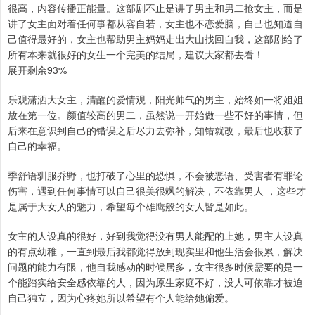
很高，内容传播正能量。这部剧不止是讲了男主和男二抢女主，而是
讲了女主面对着任何事都从容自若，女主也不恋爱脑，自己也知道自
己值得最好的，女主也帮助男主妈妈走出大山找回自我，这部剧给了
所有本来就很好的女生一个完美的结局，建议大家都去看！
展开剩余93%
乐观潇洒大女主，清醒的爱情观，阳光帅气的男主，始终如一将姐姐
放在第一位。颜值较高的男二，虽然说一开始做一些不好的事情，但
后来在意识到自己的错误之后尽力去弥补，知错就改，最后也收获了
自己的幸福。
季舒语驯服乔野，也打破了心里的恐惧，不会被恶语、受害者有罪论
伤害，遇到任何事情可以自己很美很飒的解决，不依靠男人 ，这些才
是属于大女人的魅力，希望每个雄鹰般的女人皆是如此。
女主的人设真的很好，好到我觉得没有男人能配的上她，男主人设真
的有点幼稚，一直到最后我都觉得放到现实里和他生活会很累，解决
问题的能力有限，他自我感动的时候居多，女主很多时候需要的是一
个能踏实给安全感依靠的人，因为原生家庭不好，没人可依靠才被迫
自己独立，因为心疼她所以希望有个人能给她偏爱。