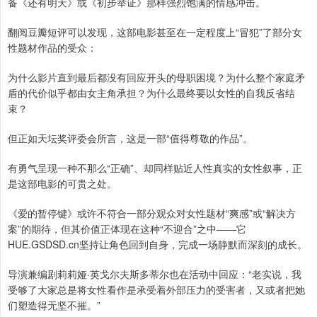
备《还有明天》或《初步举证》那样强烈饱满的情感冲击。
翻阅豆瓣短评可以发现，这部电影甚至在一定程度上“冒犯”了部分女
性题材作品的受众：
为什么影片直到最后都没有回应开头的母职困境？为什么整个家庭矛
盾的代价似乎都由女主角承担？为什么最终要以女性的自我反省结
束？
但正如天坛奖评委会所言，这是一部“值得尊敬的作品”。
有勇气呈现一种不那么“正确”、却同样贴近人性真实的女性叙事，正
是这部电影的可贵之处。
《爱的暂停键》或许不符合一部分观众对女性题材“爽感”或“解决方
案”的期待，但其价值正体现在这种“不迎合”之中——它
HUE.GSDSD.cn坚持让角色回到自身，完成一场静默而深刻的成长。
导演兼编剧莉莉娅·英戈尔夫斯多蒂尔也在活动中回应：“老实说，我
受够了大家总是将女性看作是承受着外部压力的受害者，又或者把她
们塑造得无坚不摧。”