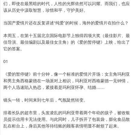
们，即使在最黑暗的时代，人性的光辉依然可以闪耀。而我们，也应
该从历史中汲取智慧，珍惜和平，守护美好。
当国产爱情片还在反复讲述“纯爱”的时候，海外的爱情片在拍什么？
本周五，在第十五届北京国际电影节上独得四项大奖（最佳影片、最
佳导演、最佳编剧以及最佳女主角）的《爱的暂停键》上映，给出了
它的答案。
01
《爱的暂停键》前十分钟，像一个标准的爱情片开场：女主角玛利亚
和男主角西格蒙德在一场派对上相识，玛利亚对西格蒙德一见钟情，
两个人迅速陷入热恋，紧接着是玛利亚怀孕、结婚……
镜头一转，时间来到七年后，气氛陡然转变。
排着长队的超市里，头发凌乱的玛利亚带着两个年幼的孩子，被收银
员提示信用卡无法使用。与此同时，儿子拆开了包装袋，膨化食品散
乱在柜台上，身后其他等待结账的顾客表情明显不耐烦了起来。