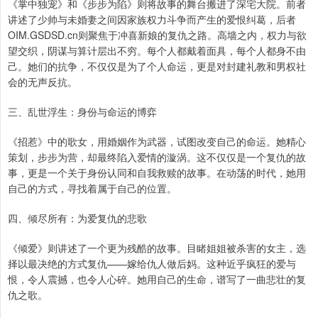
《掌中独宠》和《步步为陷》则将故事的舞台搬进了深宅大院。前者
讲述了少帅与未婚妻之间因家族权力斗争而产生的爱恨纠葛，后者
OIM.GSDSD.cn则聚焦于冲喜新娘的复仇之路。高墙之内，权力与欲
望交织，阴谋与算计层出不穷。每个人都戴着面具，每个人都身不由
己。她们的抗争，不仅仅是为了个人命运，更是对封建礼教和男权社
会的无声反抗。
三、乱世浮生：身份与命运的博弈
《招惹》中的歌女，用婚姻作为武器，试图改变自己的命运。她精心
策划，步步为营，却最终陷入爱情的漩涡。这不仅仅是一个复仇的故
事，更是一个关于身份认同和自我救赎的故事。在动荡的时代，她用
自己的方式，寻找着属于自己的位置。
四、倾尽所有：为爱复仇的悲歌
《倾爱》则讲述了一个更为残酷的故事。目睹姐姐被杀害的女主，选
择以最决绝的方式复仇——嫁给仇人做后妈。这种近乎疯狂的爱与
恨，令人震撼，也令人心碎。她用自己的生命，谱写了一曲悲壮的复
仇之歌。