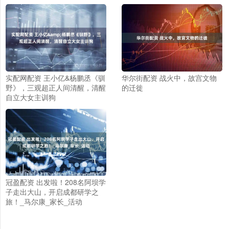
实配网配资 王小亿&杨鹏丞《驯
华尔街配资 战火中，故宫文物
野》，三观超正人间清醒，清醒
的迁徙
自立大女主训狗
冠盈配资 出发啦！208名阿坝学
子走出大山，开启成都研学之
旅！_马尔康_家长_活动