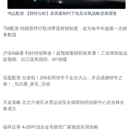
鸿运配资 【财经分析】多因素制约下埃及绿氢战略进展缓慢
756配资 特朗普呼吁取消季度财报制度，改为每半年披露一次财
务数据
沪深A融通 利好持续释放！超预期重磅联袂来袭！工业增加值远
超预期、出口逆风强劲、M1劲爆
冠盈配资 出发啦！208名阿坝学子走出大山，开启成都研学之
旅！_马尔康_家长_活动
天金策略 北方六省区冰雪运动安全保障协同创新中心在吉林长
春成立
福祥证券 4J29可伐合金毛细管厂家挑选实用攻略