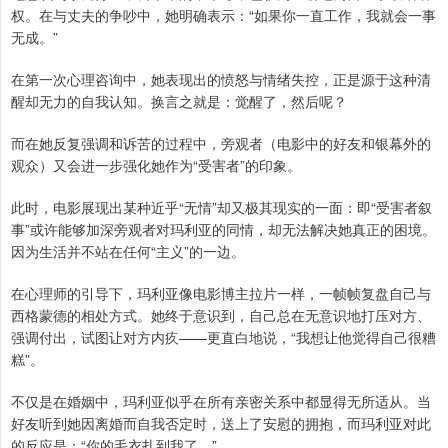
权。在与丈夫的争吵中，她明确表示：“如果你一直工作，我就会一事
无成。”
在第一次心理咨询中，她表现出的愤怒与情绪失控，正是源于这种清
醒却无力的自我认知。换言之就是：觉醒了，然后呢？
而在她反复强调和诉苦的过程中，旁观者（电影中的好友和银幕外的
观众）又会进一步强化她作为“受害者”的印象。
此时，电影展现出某种近乎“无情”却又极其现实的一面：即“受害者叙
事”或许能够加深旁观者对玛利亚的同情，却无法解决她真正的困境。
因为生活并不站在任何“主义”的一边。
在心理师的引导下，玛利亚像电影博主拉片一样，一帧帧复盘自己与
西格蒙德的相处方式。她终于意识到，自己总在无意识地打压对方、
强调付出，试图让对方内疚——更直白地说，“我想让他觉得自己很糟
糕”。
不仅是在婚姻中，玛利亚似乎在所有亲密关系中都显得无所适从。当
好友听到她因离婚而自我否定时，送上了安慰的拥抱，而玛利亚对此
的反应是：“你的毛衣扎到我了。”