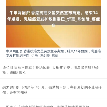
牛米网配资 香港抗癌女星突然宣布离婚，结束14年婚姻，乳腺癌
复发扩散到淋巴_忻熹_陈剑陵_癌症
通弘网 皇马不惯着！拒绝顶薪+天价签字费，明夏出售维尼修
斯，遭5队哄抢
融318配资 《灼灼韶华》夏元做梦想不到，害死夏初的不止穆子
儒，还有闻知秋
云配资 广东推出影视拍摄小程序，剧组落地找景更高效