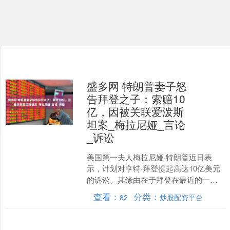
盛多网 特朗普妻子怒
告拜登之子：索赔10
亿，因被关联爱泼斯
坦案_梅拉尼娅_言论
_诉讼
美国第一夫人梅拉尼娅·特朗普近日表
示，计划对亨特·拜登提起高达10亿美元
的诉讼。其缘由在于拜登在最近的一次
公开访谈中发表了一些“极具讽刺性”的言
查看：
分类：
82
炒股配资平台
论，将梅拉尼娅与....