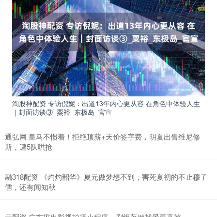
淘股神配资 专访倪妮：出道13年内心更从容 在角色中体验人生
｜封面访谈③_粟裕_东极岛_官宣
通弘网 皇马不惯着！拒绝顶薪+天价签字费，明夏出售维尼修
斯，遭5队哄抢
融318配资 《灼灼韶华》夏元做梦想不到，害死夏初的不止穆子
儒，还有闻知秋
云配资 广东推出影视拍摄小程序，剧组落地找景更高效